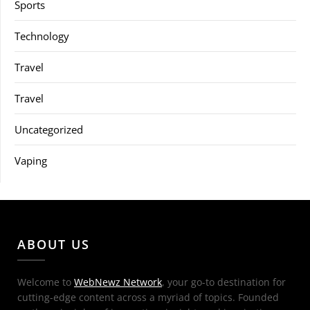
Sports
Technology
Travel
Travel
Uncategorized
Vaping
ABOUT US
Welcome to
WebNewz Network
, your go-to destination for
cutting-edge content across a myriad of topics. Founded