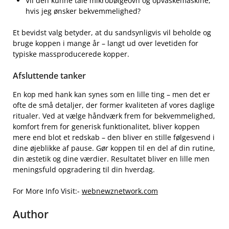
Vil den kunne tåle mikrobølgeovn og opvaskemaskine,
hvis jeg ønsker bekvemmelighed?
Et bevidst valg betyder, at du sandsynligvis vil beholde og
bruge koppen i mange år – langt ud over levetiden for
typiske massproducerede kopper.
Afsluttende tanker
En kop med hank kan synes som en lille ting – men det er
ofte de små detaljer, der former kvaliteten af vores daglige
ritualer. Ved at vælge håndværk frem for bekvemmelighed,
komfort frem for generisk funktionalitet, bliver koppen
mere end blot et redskab – den bliver en stille følgesvend i
dine øjeblikke af pause. Gør koppen til en del af din rutine,
din æstetik og dine værdier. Resultatet bliver en lille men
meningsfuld opgradering til din hverdag.
For More Info Visit:-
webnewznetwork.com
Author