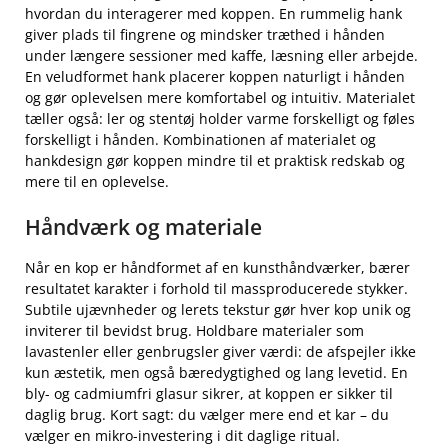
hvordan du interagerer med koppen. En rummelig hank
giver plads til fingrene og mindsker træthed i hånden
under længere sessioner med kaffe, læsning eller arbejde.
En veludformet hank placerer koppen naturligt i hånden
og gør oplevelsen mere komfortabel og intuitiv. Materialet
tæller også: ler og stentøj holder varme forskelligt og føles
forskelligt i hånden. Kombinationen af materialet og
hankdesign gør koppen mindre til et praktisk redskab og
mere til en oplevelse.
Håndværk og materiale
Når en kop er håndformet af en kunsthåndværker, bærer
resultatet karakter i forhold til massproducerede stykker.
Subtile ujævnheder og lerets tekstur gør hver kop unik og
inviterer til bevidst brug. Holdbare materialer som
lavastenler eller genbrugsler giver værdi: de afspejler ikke
kun æstetik, men også bæredygtighed og lang levetid. En
bly- og cadmiumfri glasur sikrer, at koppen er sikker til
daglig brug. Kort sagt: du vælger mere end et kar – du
vælger en mikro-investering i dit daglige ritual.