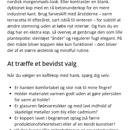
nordisk morgenmads-look. Eller kontraster en blank,
dybtonet kop med en rå beton­underkop for en mere
industriel kant. Brug farveskift med årstiderne – varm
terracotta til efteråret, sart isblå til vinteren – for subtilt at
ændre stemning uden at købe nyt interiør. Og hvis du en
dag har en ekstra kop, så overvej at genbruge den som lille
plantepotte: stentøjet “ånder” og regulerer fugt elegant. På
den måde bliver koppen ikke kun funktionel – den bliver
del af et større æstetisk og mindful rutine.
At træffe et bevidst valg
Når du vælger en kaffekop med hank, spørg dig selv:
Er hanken komfortabel og stor nok til mine fingre?
Holder materialet varmen godt uden at gøre ydersiden
for varm at holde?
Er glasuren fødevaresikker og med lavt indhold af
skadelige metaller som bly eller cadmium?
Er koppen lavet i begrænset oplag (så færre
produktionsforkortelser) eller af en kendt kunstner?